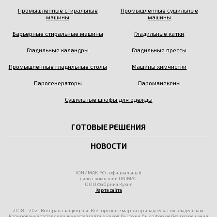
Промышленные стиральные
Промышленные сушильные
машины
машины
Барьерные стиральные машины
Гладильные катки
Гладильные каландры
Гладильные прессы
Промышленные гладильные столы
Машины химчистки
Парогенераторы
Пароманекены
Сушильные шкафы для одежды
ГОТОВЫЕ РЕШЕНИЯ
НОВОСТИ
ЮНИМАК.РФ - официальный
дилер компании UNIMAC
ООО Фабрика Кухня
Карта сайта
2018—2021 Все права защищены. Все торговые марки принадлежат их владельцам.
Копирование составляющих частей сайта в какой бы то ни было форме без разрешения