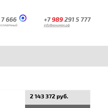
 7 666
+7
989
291 5 777
бесплатный
info@юнимак.рф
2 143 372 руб.