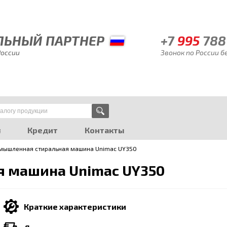
ЬНЫЙ ПАРТНЕР
+7
995
788
России
Звонок по России 
я
Кредит
Контакты
мышленная стиральная машина Unimac UY350
 машина Unimac UY350
Краткие характеристики