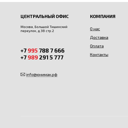
ЦЕНТРАЛЬНЫЙ ОФИС
КОМПАНИЯ
Москва, Большой Тишинский
О нас
переулок, д.38 стр.2
Доставка
Оплата
+7
995
788 7 666
Контакты
+7
989
291 5 777
info@юнимак.рф