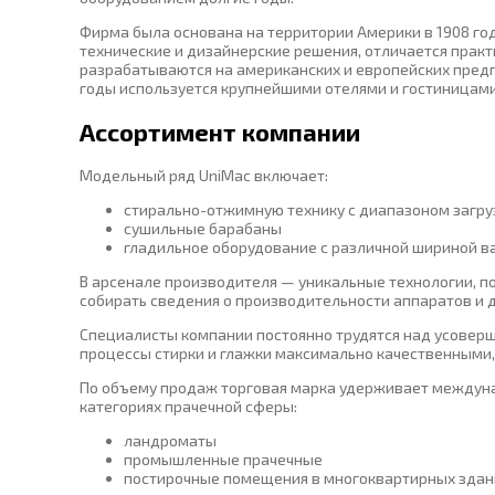
Фирма была основана на территории Америки в 1908 год
технические и дизайнерские решения, отличается прак
разрабатываются на американских и европейских пред
годы используется крупнейшими отелями и гостиницами м
Ассортимент компании
Модельный ряд UniMac включает:
стирально-отжимную технику с диапазоном загрузк
сушильные барабаны
гладильное оборудование с различной шириной в
В арсенале производителя — уникальные технологии, п
собирать сведения о производительности аппаратов и 
Специалисты компании постоянно трудятся над усоверш
процессы стирки и глажки максимально качественными
По объему продаж торговая марка удерживает междунар
категориях прачечной сферы:
ландроматы
промышленные прачечные
постирочные помещения в многоквартирных здан