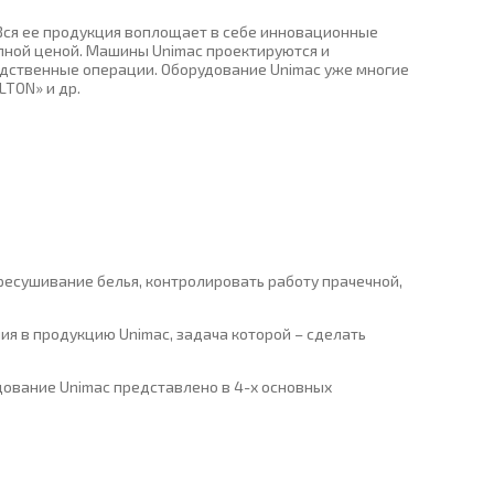
. Вся ее продукция воплощает в себе инновационные
упной ценой. Машины Unimac проектируются и
одственные операции. Оборудование Unimac уже многие
LTON» и др.
ресушивание белья, контролировать работу прачечной,
я в продукцию Unimac, задача которой – сделать
ование Unimac представлено в 4-х основных