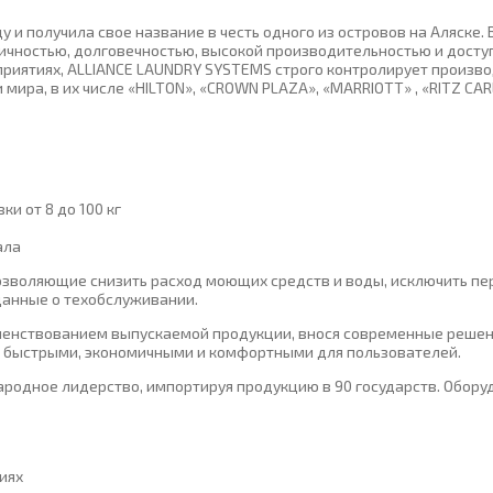
у и получила свое название в честь одного из островов на Аляске
тичностью, долговечностью, высокой производительностью и дост
приятиях, ALLIANCE LAUNDRY SYSTEMS строго контролирует произв
ира, в их числе «HILTON», «CROWN PLAZA», «MARRIOTT» , «RITZ CAR
и от 8 до 100 кг
ала
озволяющие снизить расход моющих средств и воды, исключить пе
данные о техобслуживании.
енствованием выпускаемой продукции, внося современные решени
, быстрыми, экономичными и комфортными для пользователей.
одное лидерство, импортируя продукцию в 90 государств. Оборуд
иях