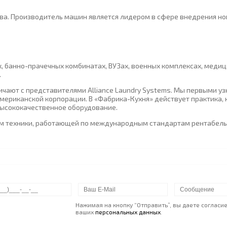
тва. Производитель машин является лидером в сфере внедрения но
х, банно-прачечных комбинатах, ВУЗах, военных комплексах, мед
.
чают с представителями Alliance Laundry Systems. Мы первыми уз
мериканской корпорации. В «Фабрика-Кухня» действует практика,
 высококачественное оборудование.
ем техники, работающей по международным стандартам рентабельн
Нажимая на кнопку “Отправить”, вы даете согласи
ваших
персональных данных
.